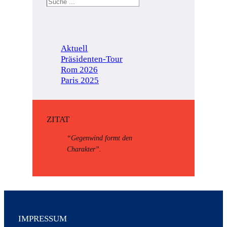
S
e
a
r
c
Aktuell
h
Präsidenten-Tour
Rom 2026
Paris 2025
ZITAT
“Gegenwind formt den
Charakter”.
IMPRESSUM