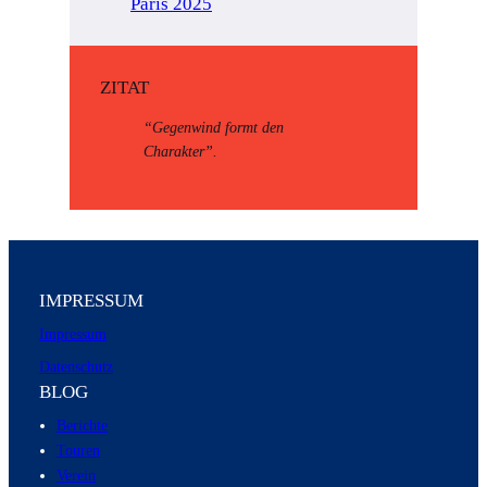
Paris 2025
ZITAT
“Gegenwind formt den
Charakter”.
IMPRESSUM
Impressum
Datenschutz
BLOG
Berichte
Touren
Verein